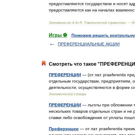
предоставляются
государством
и
носят
ад
предоставляются
как
на
началах
взаимнос
Экономика
от
А
до
Я:
Тематический
справочник
. —
М
Игры ⚽
Поможем решить контрольну
ПРЕФЕРЕНЦИАЛЬНЫЕ АКЦИИ
Смотреть что такое "ПРЕФЕРЕНЦИИ
ПРЕФЕРЕНЦИИ
— (от лат. praeferentis п
отдельным государствам, предприятиям, 
деятельности; осуществляются в форме 
Экономический словарь
ПРЕФЕРЕНЦИИ
— льготы при обложении 
нескольких товаров отдельных стран и не
ставки либо освобождение от уплаты по
Преференции
— от лат. praeferentia пре