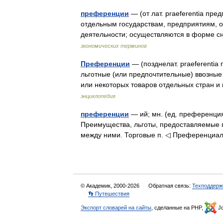
преференции
— (от лат. praeferentia пр
отдельным государствам, предприятиям, 
деятельности; осуществляются в форме 
экономических терминов
Преференции
— (позднелат. praeferenti
льготные (или предпочтительные) ввозны
или некоторых товаров отдельных стран 
энциклопедия
преференции
— ий; мн. (ед. преференция, 
Преимущества, льготы, предоставляемые 
между ними. Торговые п. ◁ Преференциал
© Академик, 2000-2026
Обратная связь:
Техподдерж
👣 Путешествия
Экспорт словарей на сайты
, сделанные на PHP,
Jo