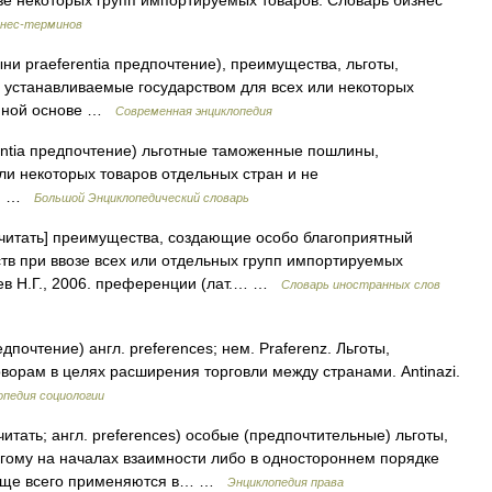
озе некоторых групп импортируемых товаров. Словарь бизнес
знес-терминов
и praeferentia предпочтение), преимущества, льготы,
устанавливаемые государством для всех или некоторых
имной основе …
Современная энциклопедия
erentia предпочтение) льготные таможенные пошлины,
ли некоторых товаров отдельных стран и не
ран …
Большой Энциклопедический словарь
почитать] преимущества, создающие особо благоприятный
ств при ввозе всех или отдельных групп импортируемых
ев Н.Г., 2006. преференции (лат.… …
Словарь иностранных слов
едпочтение) англ. preferences; нем. Praferenz. Льготы,
орам в целях расширения торговли между странами. Antinazi.
опедия социологии
читать; англ. preferences) особые (предпочтительные) льготы,
гому на началах взаимности либо в одностороннем порядке
 Чаще всего применяются в… …
Энциклопедия права