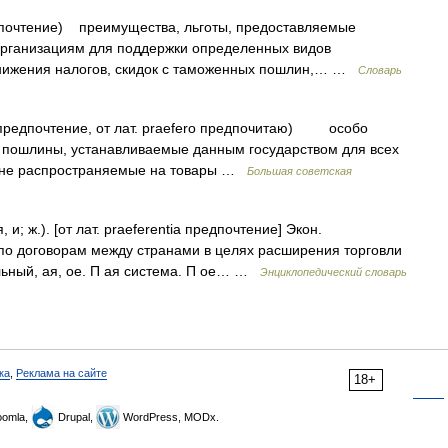
едпочтение) преимущества, льготы, предоставляемые
организациям для поддержки определенных видов
снижения налогов, скидок с таможенных пошлин,… …
Словарь
a предпочтение, от лат. praefero предпочитаю) особо
е пошлины, устанавливаемые данным государством для всех
и не распространяемые на товары …
Большая советская
и; ж.). [от лат. praeferentia предпочтение] Экон.
по договорам между странами в целях расширения торговли
ьный, ая, ое. П ая система. П ое… …
Энциклопедический словарь
ка
,
Реклама на сайте
18+
omla,
Drupal,
WordPress, MODx.