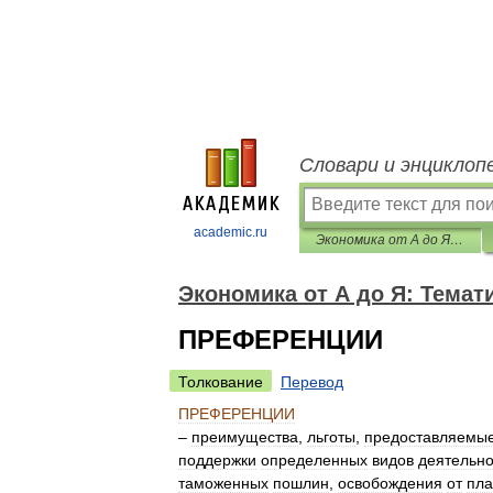
Словари и энциклоп
academic.ru
Экономика от А до Я: Тематический справочник
Экономика от А до Я: Темат
ПРЕФЕРЕНЦИИ
Толкование
Перевод
ПРЕФЕРЕНЦИИ
–
преимущества
,
льготы
,
предоставляемы
поддержки
определенных
видов
деятельно
таможенных
пошлин
,
освобождения
от
пла