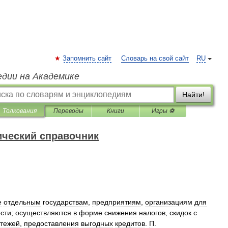
Запомнить сайт
Словарь на свой сайт
RU
едии на Академике
Найти!
Толкования
Переводы
Книги
Игры ⚽
ический справочник
е
отдельным
государствам
,
предприятиям
,
организациям
для
сти
;
осуществляются
в
форме
снижения
налогов
,
скидок
с
тежей
,
предоставления
выгодных
кредитов
.
П
.