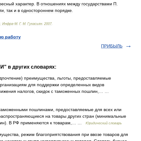
ресный
характер
.
В
отношениях
между
государствами
П
.
ти
,
так
и
в
одностороннем
порядке
.
.
:
Инфра
-
М
.
Г
.
М
.
Гукасьян
.
2007
.
ю работу
ПРИБЫЛЬ
" в других словарях:
редпочтение) преимущества, льготы, предоставляемые
организациям для поддержки определенных видов
снижения налогов, скидок с таможенных пошлин,… …
таможенными пошлинами, предоставляемые для всех или
 распространяющиеся на товары других стран (минимальные
шлин). В РФ применяются к товарам,… …
Юридический словарь
имущества, режим благоприятствования при ввозе товаров для