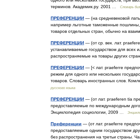
одного или нескольких государств, при вв
терминов. Академик.ру. 2001 …
Словарь би
ПРЕФЕРЕНЦИИ
— (на средневековой латын
например льготные таможенные пошлины, 
товаров отдельных стран, обычно на вза
ПРЕФЕРЕНЦИИ
— (от ср. век. лат. praef
устанавливаемые государством для всех и
распространяемые на товары других ст
ПРЕФЕРЕНЦИИ
— [< лат. praeferre пред
режим для одного или нескольких государ
товаров. Словарь иностранных слов. Комл
русского языка
ПРЕФЕРЕНЦИИ
— (от лат. praeferen tia пр
предоставляемые по международным догов
Энциклопедия социологии, 2009 …
Энцикл
Преференции
— (от лат. praeferre предпо
предоставляемые одним государством дру
без распространения на третьи страны.